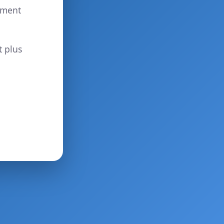
ement
t plus