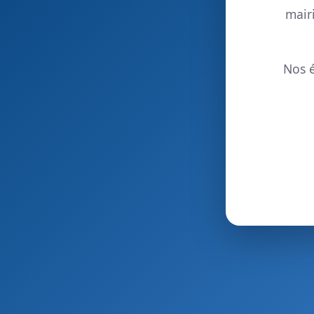
mair
Nos é