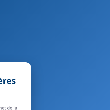
ères
net de la