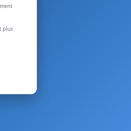
ement
t plus