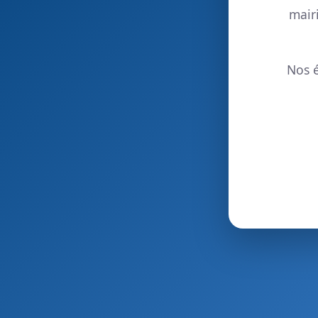
mair
Nos é