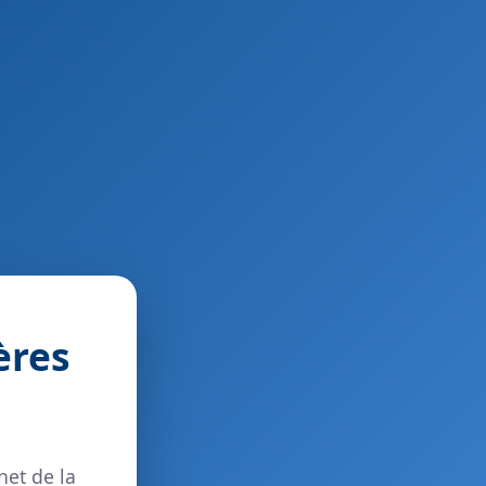
ères
net de la