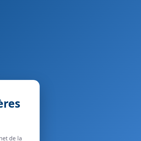
ères
net de la