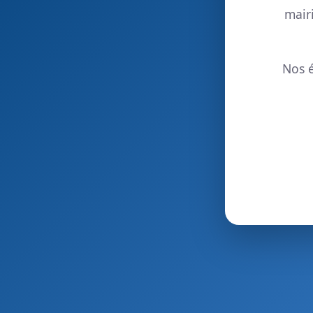
mair
Nos é