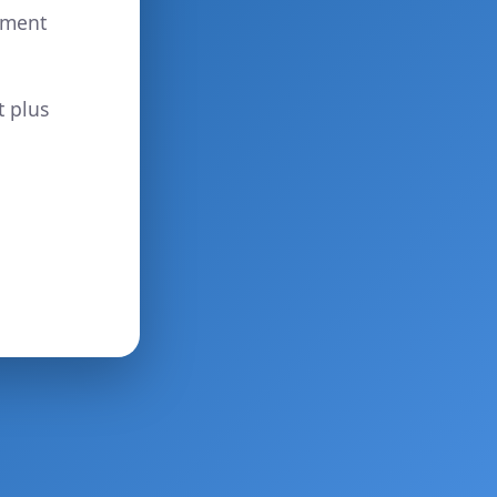
ement
t plus