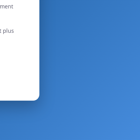
ement
t plus