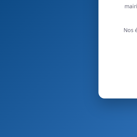
mair
Nos é