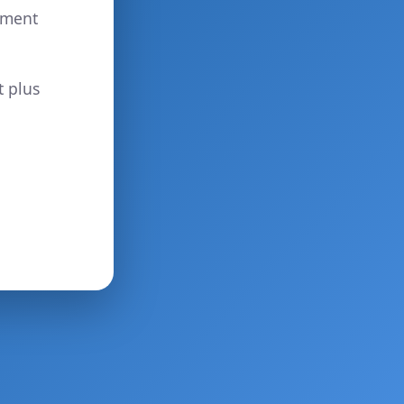
ement
t plus