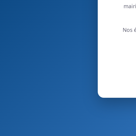
mair
Nos é