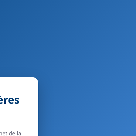
ères
net de la