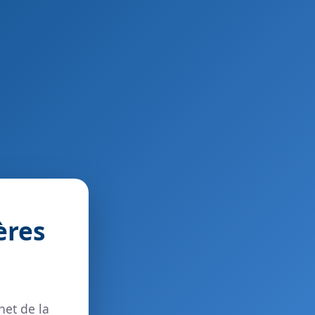
ères
net de la