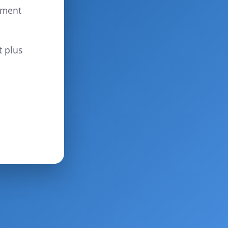
ement
t plus