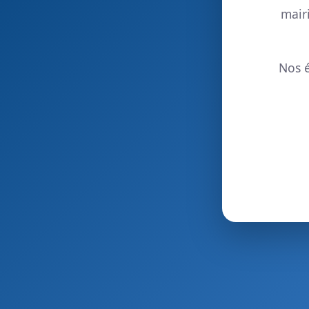
mair
Nos é