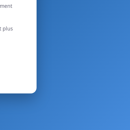
ement
t plus