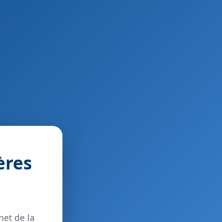
ères
net de la