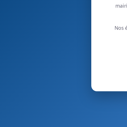
mair
Nos é