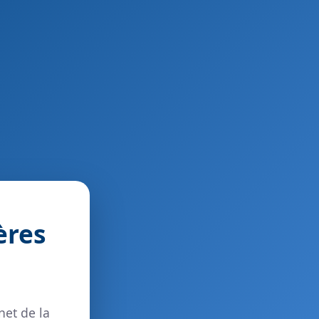
ères
net de la