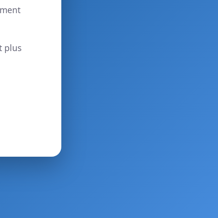
ement
t plus