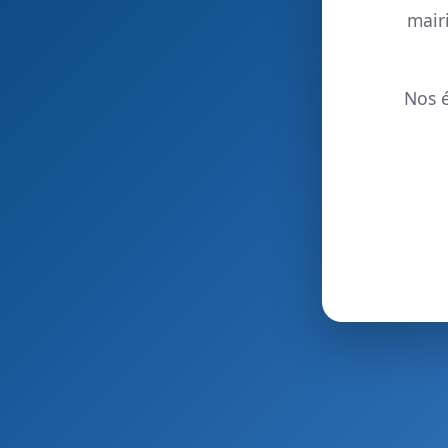
mair
Nos é