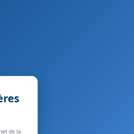
ères
net de la