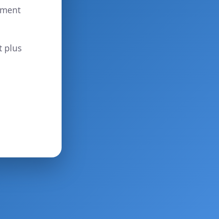
ement
t plus