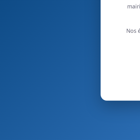
mair
Nos é