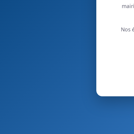
mair
Nos é