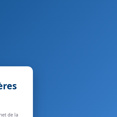
ères
net de la