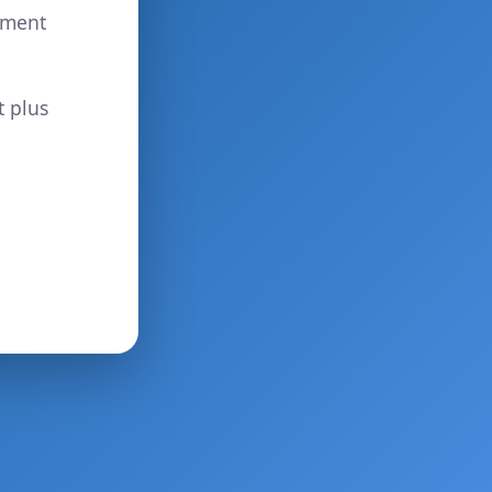
ement
t plus