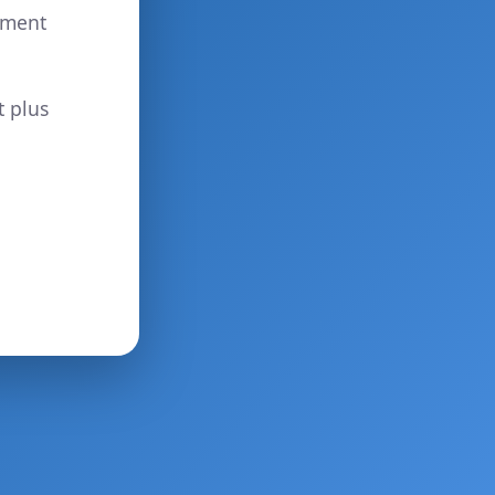
ement
t plus