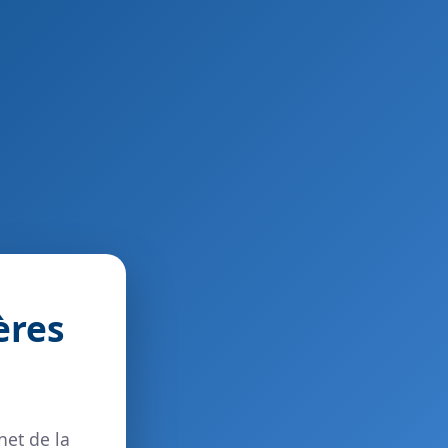
ères
net de la