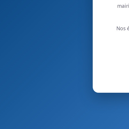
mair
Nos é