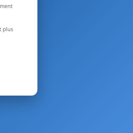
ement
t plus