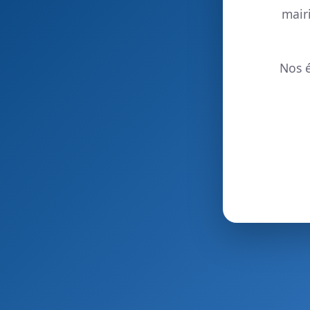
mair
Nos é