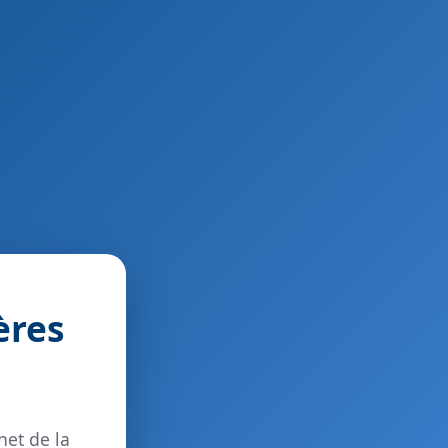
ères
net de la