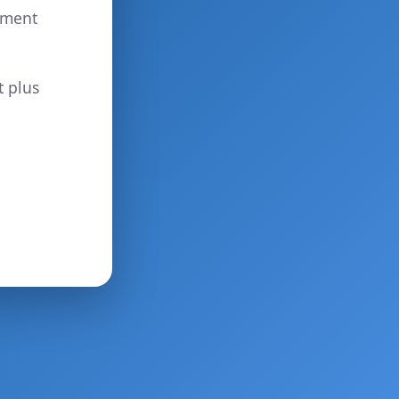
ement
t plus