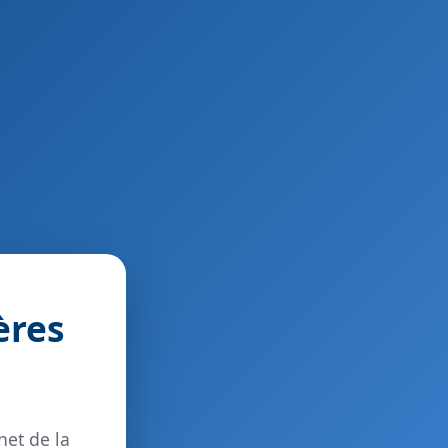
ères
net de la