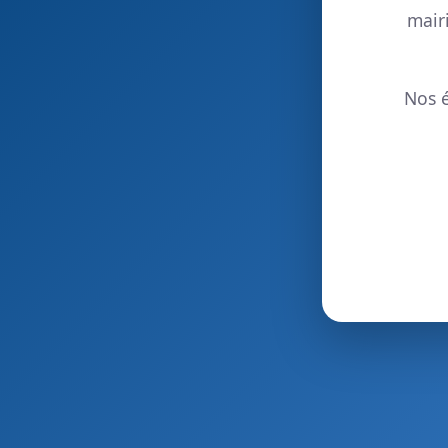
mair
Nos é