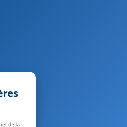
ères
net de la