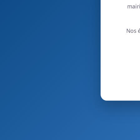
mair
Nos é