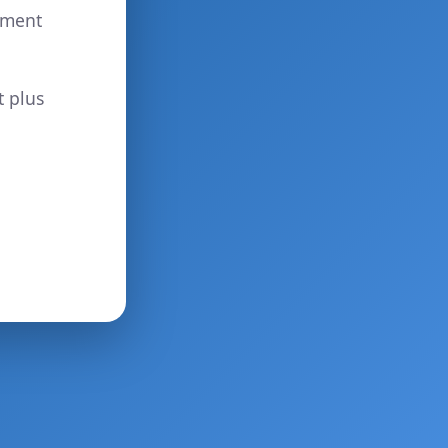
ement
t plus