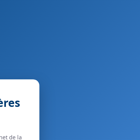
ères
net de la