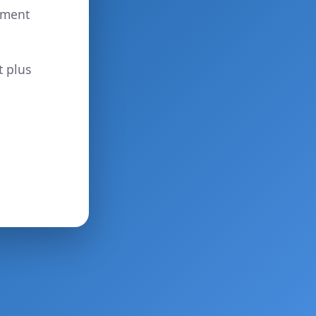
ement
t plus