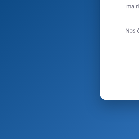
mair
Nos é