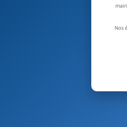
mair
Nos é