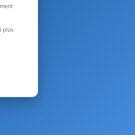
ement
t plus