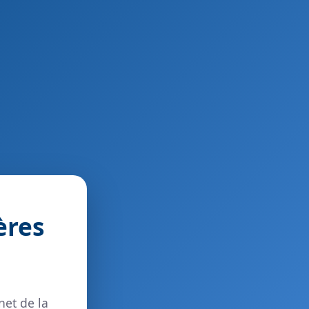
ères
net de la